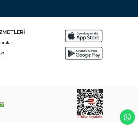
İZMETLERİ
orular
e?