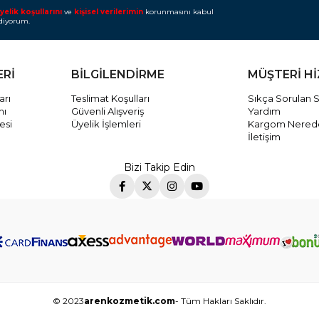
yelik koşullarını
ve
kişisel verilerimin
korunmasını kabul
diyorum.
ERİ
BİLGİLENDİRME
MÜŞTERİ H
arı
Teslimat Koşulları
Sıkça Sorulan S
mı
Güvenli Alışveriş
Yardım
esi
Üyelik İşlemleri
Kargom Nered
İletişim
Bizi Takip Edin
© 2023
arenkozmetik.com
- Tüm Hakları Saklıdır.