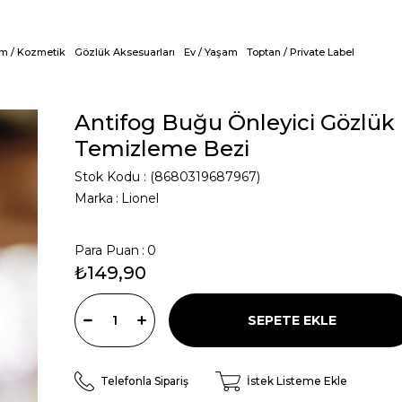
ım / Kozmetik
Gözlük Aksesuarları
Ev / Yaşam
Toptan / Private Label
Antifog Buğu Önleyici Gözlük
Temizleme Bezi
Stok Kodu
(8680319687967)
Marka
:
Lionel
Para Puan
:
0
₺149,90
Telefonla Sipariş
İstek Listeme Ekle