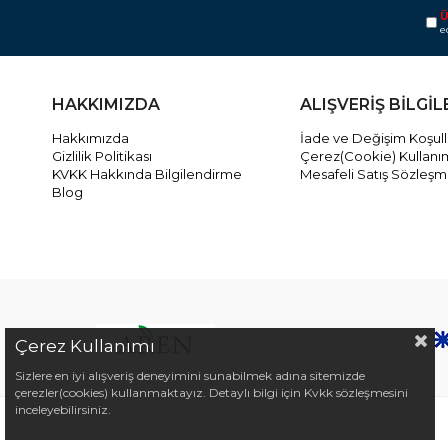
Ü
e
HAKKIMIZDA
ALIŞVERİŞ BİLGİL
Hakkımızda
İade ve Değişim Koşull
Gizlilik Politikası
Çerez(Cookie) Kullanı
KVKK Hakkında Bilgilendirme
Mesafeli Satış Sözleşm
Blog
Çerez Kullanımı
Sizlere en iyi alışveriş deneyimini sunabilmek adına sitemizde
çerezler(cookies) kullanmaktayız. Detaylı bilgi için Kvkk sözleşmesini
inceleyebilirsiniz.